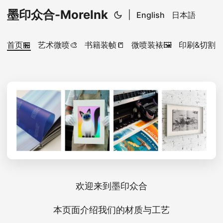
墨印众合-MoreInk
|
English
日本語
首页🏪
艺术微喷🎨
书籍装帧📒
微喷装裱🖼️
印刷&切割✂
欢迎来到墨印众合
本页面介绍我们的材质与工艺